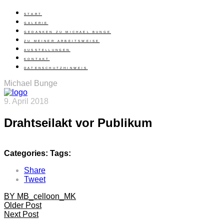
START
GALERIE
GEDANKEN ZU MICHAEL BUNGE
ZU MEINER ARBEITSWEISE
AUSSTELLUNGEN
KONTAKT
DATENSCHUTZHINWEIS
Michael Bunge
9. April 2018
Drahtseilakt vor Publikum
Categories:
Tags:
Share
Tweet
BY MB_celloon_MK
Older Post
Next Post