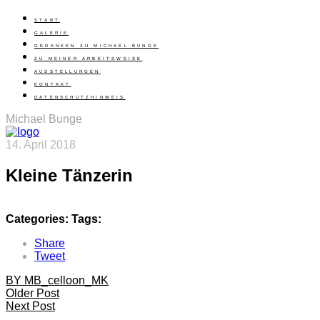
START
GALERIE
GEDANKEN ZU MICHAEL BUNGE
ZU MEINER ARBEITSWEISE
AUSSTELLUNGEN
KONTAKT
DATENSCHUTZHINWEIS
Michael Bunge
14. April 2018
Kleine Tänzerin
Categories:
Tags:
Share
Tweet
BY MB_celloon_MK
Older Post
Next Post