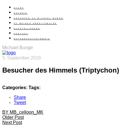
START
GALERIE
GEDANKEN ZU MICHAEL BUNGE
ZU MEINER ARBEITSWEISE
AUSSTELLUNGEN
KONTAKT
DATENSCHUTZHINWEIS
Michael Bunge
5. September 2019
Besucher des Himmels (Triptychon)
Categories:
Tags:
Share
Tweet
BY MB_celloon_MK
Older Post
Next Post