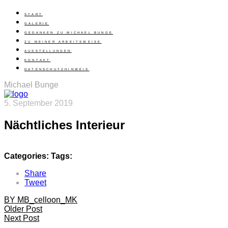
START
GALERIE
GEDANKEN ZU MICHAEL BUNGE
ZU MEINER ARBEITSWEISE
AUSSTELLUNGEN
KONTAKT
DATENSCHUTZHINWEIS
Michael Bunge
5. September 2019
Nächtliches Interieur
Categories:
Tags:
Share
Tweet
BY MB_celloon_MK
Older Post
Next Post